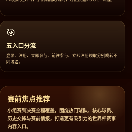
凯发登陆网会员注册彩票游戏
凯发app官方网站提供钱包集成说明，K8体育娱乐平台覆盖多
种对接方案，满足不同资金管理与运营需求。