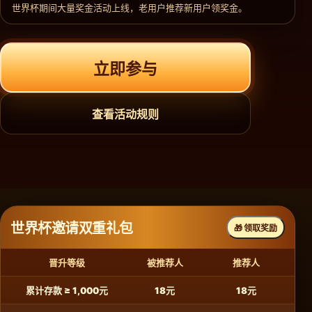
k8娱乐真人游戏