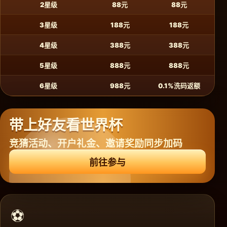
K8手机官方网站真人视讯
通过凯发ag旗舰厅登录进入合作中心，可了解白标合作：系统
以客户商标作为品牌展示，支持快速部署与运营扩展。